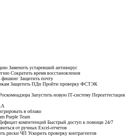
ацию
Заменить устаревший антивирус
тегию
Сократить время восстановления
ь фишинг
Защитить почту
икам
Защитить ПДн
Пройти проверку ФСТЭК
 Роскомнадзора
Запустить новую IT‑систему
Переаттестация
LA
грировать в облако
am
Purple Team
Дефицит компетенций
Быстрый доступ к помощи 24/7
виться от ручных Excel‑отчетов
ть риски ЧП
Ускорить проверку контрагентов