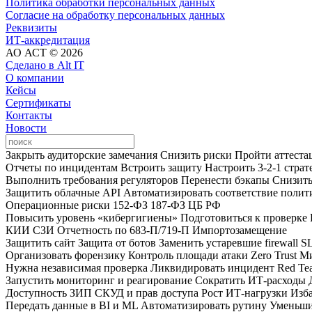
Политика обработки персональных данных
Согласие на обработку персональных данных
Реквизиты
ИТ-аккредитация
АО АСТ © 2026
Сделано в Alt IT
О компании
Кейсы
Сертификаты
Контакты
Новости
Закрыть аудиторские замечания
Снизить риски
Пройти аттест
Отчеты по инцидентам
Встроить защиту
Настроить 3‑2‑1 стра
Выполнить требования регуляторов
Перенести бэкапы
Снизит
Защитить облачные API
Автоматизировать соответствие полит
Операционные риски
152‑ФЗ
187‑ФЗ
ЦБ РФ
Повысить уровень «кибергигиены»
Подготовиться к проверке
КИИ
СЗИ
Отчетность по 683‑П/719‑П
Импортозамещение
Защитить сайт
Защита от ботов
Заменить устаревшие firewall
S
Организовать форензику
Контроль площади атаки
Zero Trust
Ми
Нужна независимая проверка
Ликвидировать инцидент
Red Te
Запустить мониторинг и реагирование
Сократить ИТ‑расходы
Доступность ЗИП
СКУД и прав доступа
Рост ИТ-нагрузки
Изба
Передать данные в BI и ML
Автоматизировать рутину
Уменьши