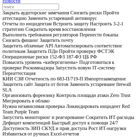
Новости
Закрыть аудиторские замечания
Снизить риски
Пройти
аттестацию
Заменить устаревший антивирус
Отчеты по инцидентам
Встроить защиту
Настроить 3‑2‑1
стратегию
Сократить время восстановления
Выполнить требования регуляторов
Перенести бэкапы
Снизить фишинг
Защитить почту
Защитить облачные API
Автоматизировать соответствие
политикам
Защитить ПДн
Пройти проверку ФСТЭК
Операционные риски
152‑ФЗ
187‑ФЗ
ЦБ РФ
Повысить уровень «кибергигиены»
Подготовиться к
проверке Роскомнадзора
Запустить новую IT‑систему
Переаттестация
КИИ
СЗИ
Отчетность по 683‑П/719‑П
Импортозамещение
Защитить сайт
Защита от ботов
Заменить устаревшие firewall
SLA
Организовать форензику
Контроль площади атаки
Zero Trust
Мигрировать в облако
Нужна независимая проверка
Ликвидировать инцидент
Red
Team
Purple Team
Запустить мониторинг и реагирование
Сократить ИТ‑расходы
Дефицит компетенций
Быстрый доступ к помощи 24/7
Доступность ЗИП
СКУД и прав доступа
Рост ИТ-нагрузки
Избавиться от ручных Excel‑отчетов